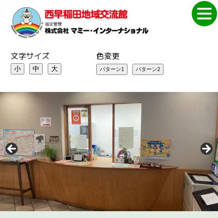
文字サイズ
色変更
小
中
大